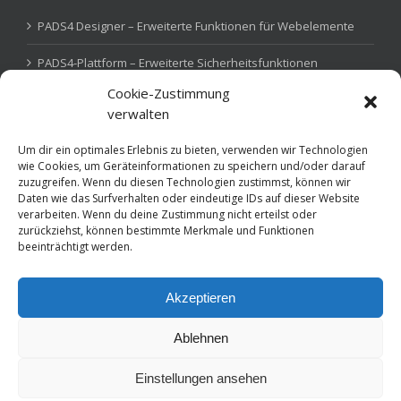
PADS4 Designer – Erweiterte Funktionen für Webelemente
PADS4-Plattform – Erweiterte Sicherheitsfunktionen
Cookie-Zustimmung
PADS4 Device Gateway – IoT-Steuerung
verwalten
Um dir ein optimales Erlebnis zu bieten, verwenden wir Technologien
wie Cookies, um Geräteinformationen zu speichern und/oder darauf
SKILLS
zuzugreifen. Wenn du diesen Technologien zustimmst, können wir
Daten wie das Surfverhalten oder eindeutige IDs auf dieser Website
verarbeiten. Wenn du deine Zustimmung nicht erteilst oder
Behörden / Verwaltungen
Bildung
Corporate
zurückziehst, können bestimmte Merkmale und Funktionen
beeinträchtigt werden.
Flugdaten
Gesundheitsbranche
Hotel / Gastro
Retail / Handel
Akzeptieren
Ablehnen
Einstellungen ansehen
Copyright 2022 Net Display Systems Deutschland GmbH | NDS DACH |