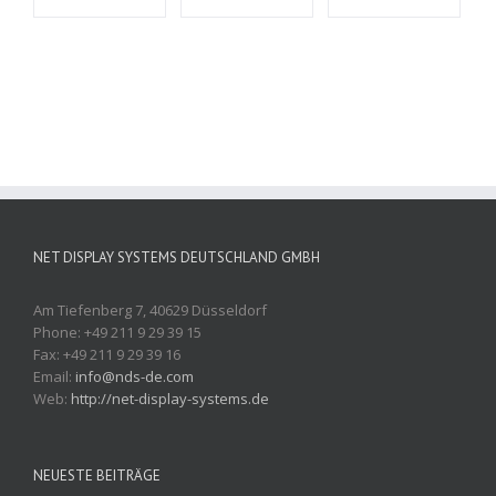
NET DISPLAY SYSTEMS DEUTSCHLAND GMBH
Am Tiefenberg 7, 40629 Düsseldorf
Phone: +49 211 9 29 39 15
Fax: +49 211 9 29 39 16
Email:
info@nds-de.com
Web:
http://net-display-systems.de
NEUESTE BEITRÄGE