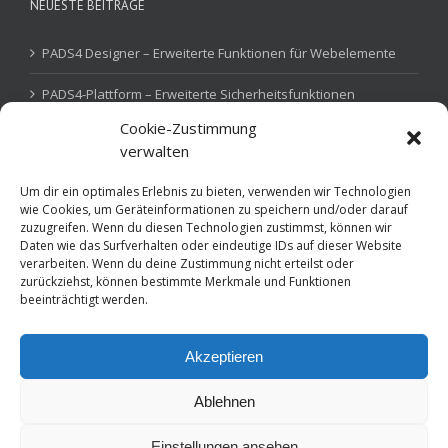
NEUESTE BEITRÄGE
PADS4 Designer – Erweiterte Funktionen für Webelemente
PADS4-Plattform – Erweiterte Sicherheitsfunktionen
Cookie-Zustimmung
PADS4 Device Gateway – IoT-Steuerung
verwalten
Um dir ein optimales Erlebnis zu bieten, verwenden wir Technologien
wie Cookies, um Geräteinformationen zu speichern und/oder darauf
SKILLS
zuzugreifen. Wenn du diesen Technologien zustimmst, können wir
Daten wie das Surfverhalten oder eindeutige IDs auf dieser Website
verarbeiten. Wenn du deine Zustimmung nicht erteilst oder
Behörden / Verwaltungen
Bildung
Corporate
zurückziehst, können bestimmte Merkmale und Funktionen
beeinträchtigt werden.
Flugdaten
Gesundheitsbranche
Hotel / Gastro
Retail / Handel
Akzeptieren
Ablehnen
Einstellungen ansehen