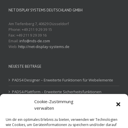
NET DISPLAY SYSTEMS DEUTSCHLAND GMBH
Am Tiefenberg 7, 40629 Düsseldorf
Phone: +49 211 9 29 39 15
Fax: +49 211 9 29 39 16
Email:
info@nds-de.com
Web:
http://net-display-systems.de
NEUESTE BEITRÄGE
PADS4 Designer – Erweiterte Funktionen für Webelemente
PADS4-Plattform – Erweiterte Sicherheitsfunktionen
Cookie-Zustimmung
PADS4 Device Gateway – IoT-Steuerung
verwalten
Um dir ein optimales Erlebnis zu bieten, verwenden wir Technologien
wie Cookies, um Geräteinformationen zu speichern und/oder darauf
SKILLS