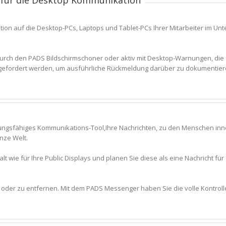
g für die Desktop Kommunikation
allation auf die Desktop-PCs, Laptops und Tablet-PCs Ihrer Mitarbeiter i
v durch den PADS Bildschirmschoner oder aktiv mit Desktop-Warnungen, die
gefordert werden, um ausführliche Rückmeldung darüber zu dokumentiere
tungsfähiges Kommunikations-Tool,Ihre Nachrichten, zu den Menschen i
anze Welt.
t wie für Ihre Public Displays und planen Sie diese als eine Nachricht fü
n oder zu entfernen. Mit dem PADS Messenger haben Sie die volle Kontrolle