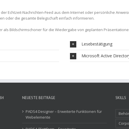
t, der Echtzeit-Nachrichten-Feed aus dem Internet oder persönliche Anwe
pen oder die gesamte Belegschaft einfach informieren.
 als Bildschirmschoner für die Wiedergabe von geplanten Präsentatione
Lesebestätigung
Microsoft Active Director
BH
NEUESTE BEITRÄGE
SKILLS
PADS4 Designer – Erweiterte Funktionen für
Behör
Webelemente
Corpo