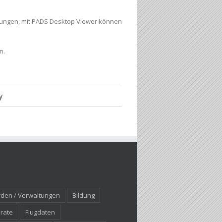
isungen, mit PADS Desktop Viewer können
n.
y
den / Verwaltungen
Bildung
rate
Flugdaten