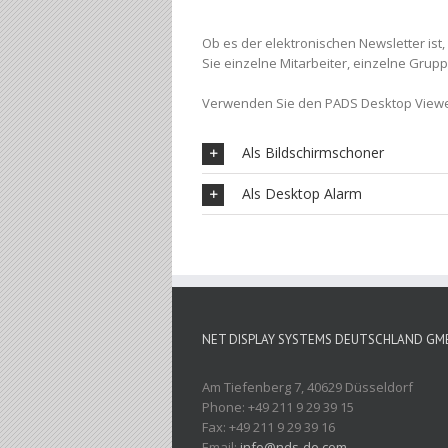
Ob es der elektronischen Newsletter is
Sie einzelne Mitarbeiter, einzelne Grup
Verwenden Sie den PADS Desktop Viewer
Als Bildschirmschoner
Als Desktop Alarm
NET DISPLAY SYSTEMS DEUTSCHLAND GM
Am Tiefenberg 7, 40629 Düsseldorf
Phone: +49 211 9 29 39 15
Fax: +49 211 9 29 39 16
Email:
info@nds-de.com