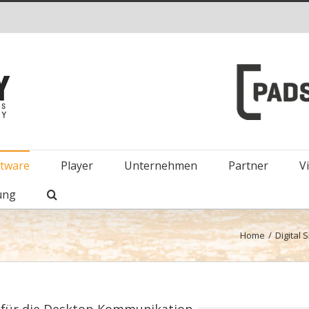
ftware
Player
Unternehmen
Partner
V
ung
Home
/
Digital