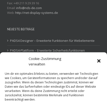
Fax: +49 211 9 29 39 16
Email:
info@nds-de.com
Web:
http://net-display-systems.de
NEUESTE BEITRÄGE
PADS4 Designer – Erweiterte Funktionen für Webelemente
PADS4-Plattform – Erweiterte Sicherheitsfunktionen
Cookie-Zustimmung
PADS4 Device Gateway – IoT-Steuerung
verwalten
Um dir ein optimales Erlebnis zu bieten, verwenden wir Technologien
wie Cookies, um Geräteinformationen zu speichern und/oder darauf
SKILLS
zuzugreifen. Wenn du diesen Technologien zustimmst, können wir
Daten wie das Surfverhalten oder eindeutige IDs auf dieser Website
verarbeiten. Wenn du deine Zustimmung nicht erteilst oder
Behörden / Verwaltungen
Bildung
Corporate
zurückziehst, können bestimmte Merkmale und Funktionen
beeinträchtigt werden.
Flugdaten
Gesundheitsbranche
Hotel / Gastro