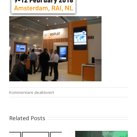
für
Kommentare deaktiviert
MESSE
ISE
2016
von
Related Posts
9-
12
Februar