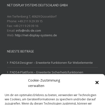
NET DISPLAY SYSTEMS DEUTSCHLAND GMBH
Am Tiefenberg 7, 40629 Düsseldorf
Phone: +49 211 9 29 39 15
Fax: +49 211 9 29 39 16
Email:
info@nds-de.com
Web:
http://net-display-systems.de
NEUESTE BEITRÄGE
PADS4 Designer – Erweiterte Funktionen für Webelemente
PADS4-Plattform – Erweiterte Sicherheitsfunktionen
Cookie-Zustimmung
PADS4 Device Gateway – IoT-Steuerung
verwalten
Um dir ein optimales Erlebnis zu bieten, verwenden wir Technologien
wie Cookies, um Geräteinformationen zu speichern und/oder darauf
SKILLS
zuzugreifen. Wenn du diesen Technologien zustimmst, können wir