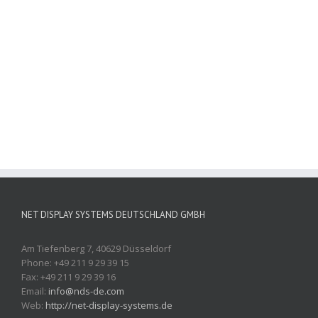
NET DISPLAY SYSTEMS DEUTSCHLAND GMBH
Am Tiefenberg 7, 40629 Düsseldorf
Phone: +49 211 9 29 39 15
Fax: +49 211 9 29 39 16
Email:
info@nds-de.com
Web:
http://net-display-systems.de