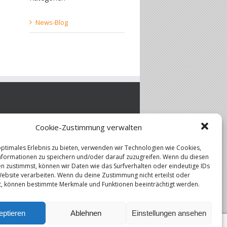
News-Blog
Cookie-Zustimmung verwalten
den / Verwaltungen
Bildung
optimales Erlebnis zu bieten, verwenden wir Technologien wie Cookies,
rate
Flugdaten
formationen zu speichern und/oder darauf zuzugreifen. Wenn du diesen
n zustimmst, können wir Daten wie das Surfverhalten oder eindeutige IDs
dheitsbranche
Hotel / Gastro
Website verarbeiten. Wenn du deine Zustimmung nicht erteilst oder
t, können bestimmte Merkmale und Funktionen beeinträchtigt werden.
 / Handel
eptieren
Ablehnen
Einstellungen ansehen