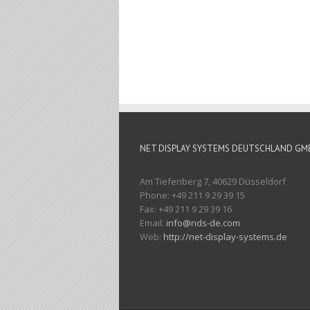
NET DISPLAY SYSTEMS DEUTSCHLAND GM
Am Tiefenberg 7, 40629 Düsseldorf
Phone: +49 211 9 29 39 15
Fax: +49 211 9 29 39 16
Email:
info@nds-de.com
Web:
http://net-display-systems.de