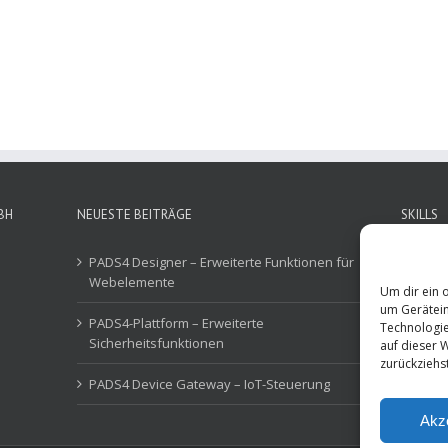
BH
NEUESTE BEITRÄGE
SKILLS
PADS4 Designer – Erweiterte Funktionen für
Behör
Webelemente
Um dir ein 
Corpo
um Gerätein
PADS4-Plattform – Erweiterte
Technologie
Gesun
Sicherheitsfunktionen
auf dieser 
zurückziehs
Retail
PADS4 Device Gateway – IoT-Steuerung
Akz